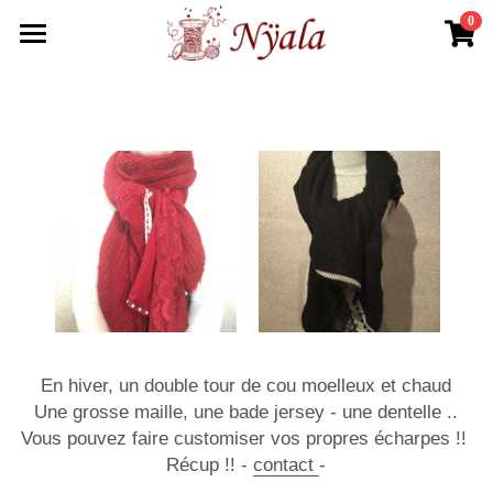
0
×
LES CATÉGORIES DE LA BOUTIQUE
Accueil
Foulards Automne
La boutique
Foulards Printemps
Agenda
Bonnes affaires
Partenaires
Fête
Contact
Plage
Rechercher
Trousses
En hiver, un double tour de cou moelleux et chaud
Une grosse maille, une bade jersey - une dentelle ..
Sacs
Vous pouvez faire customiser vos propres écharpes !! 
Récup !! - 
contact 
-