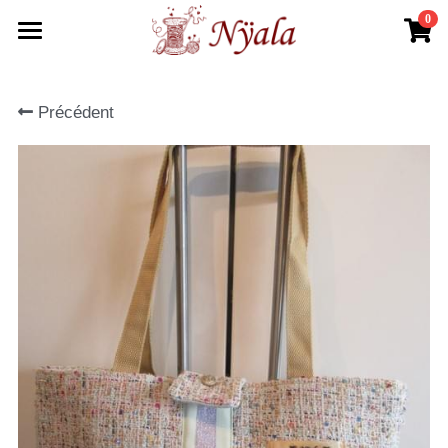
0
×
LES CATÉGORIES DE LA BOUTIQUE
Accueil
Foulards Automne
Précédent
La boutique
Foulards Printemps
Agenda
Bonnes affaires
Partenaires
Fête
Contact
Plage
Rechercher
Trousses
Sacs